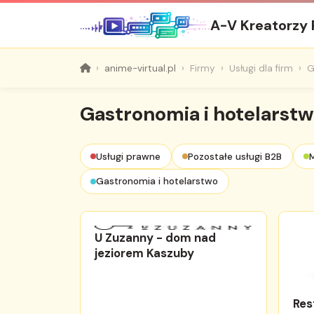
A-V Kreatorzy
anime-virtual.pl
Firmy
Usługi dla firm
G
Gastronomia i hotelarst
Usługi prawne
Pozostałe usługi B2B
M
Gastronomia i hotelarstwo
U Zuzanny - dom nad
jeziorem Kaszuby
Res