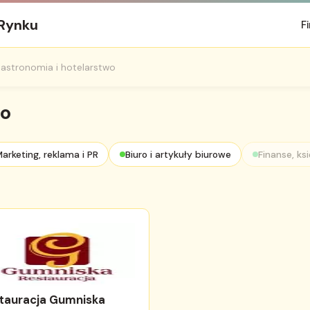
 Rynku
F
astronomia i hotelarstwo
wo
arketing, reklama i PR
Biuro i artykuły biurowe
Finanse, ks
tauracja Gumniska