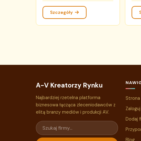
Szczegóły
NAWI
A-V Kreatorzy Rynku
Najbardziej rzetelna platforma
Strona
biznesowa łącząca zleceniodawców z
Zaloguj
elitą branży mediów i produkcji AV.
Dodaj f
Przypo
Blog