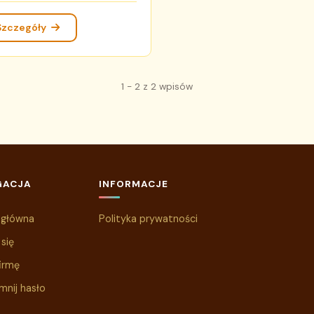
Szczegóły
1 - 2 z 2 wpisów
GACJA
INFORMACJE
 główna
Polityka prywatności
 się
irmę
mnij hasło