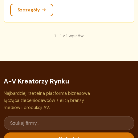
Szczegóły
1 - 1 z 1 wpisów
A-V Kreatorzy Rynku
Najbardziej rzetelna platforma biznesowa
łącząca zleceniodawców z elitą branży
mediów i produkcji AV.