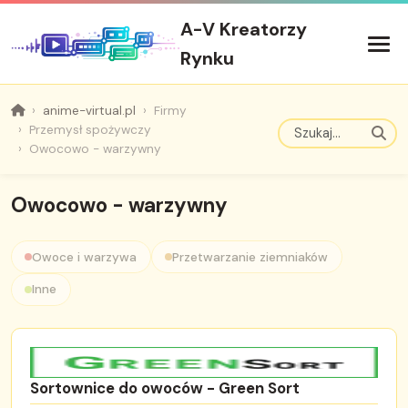
A-V Kreatorzy
Rynku
anime-virtual.pl
Firmy
Przemysł spożywczy
Owocowo - warzywny
Owocowo - warzywny
Owoce i warzywa
Przetwarzanie ziemniaków
Inne
Sortownice do owoców - Green Sort