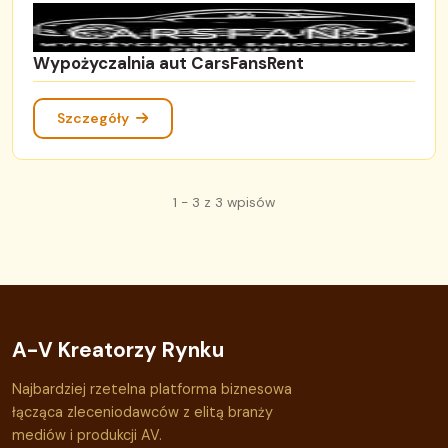
Wypożyczalnia aut CarsFansRent
Szczegóły
1 - 3 z 3 wpisów
A-V Kreatorzy Rynku
Najbardziej rzetelna platforma biznesowa
łącząca zleceniodawców z elitą branży
mediów i produkcji AV.