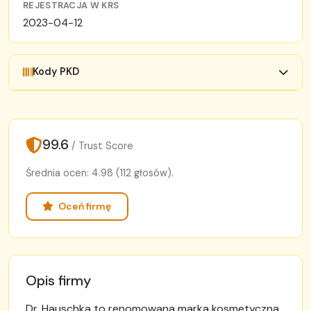
REJESTRACJA W KRS
2023-04-12
Kody PKD
99.6
/ Trust Score
Średnia ocen: 4.98 (112 głosów).
Oceń firmę
Opis firmy
Dr. Hauschka to renomowana marka kosmetyczna,