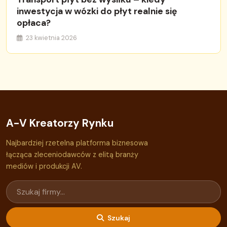
inwestycja w wózki do płyt realnie się
opłaca?
23 kwietnia 2026
A-V Kreatorzy Rynku
Najbardziej rzetelna platforma biznesowa
łącząca zleceniodawców z elitą branży
mediów i produkcji AV.
Szukaj